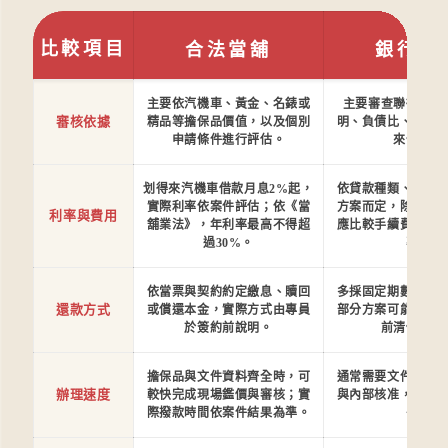
比較項目
合法當舖
銀行貸
主要依汽機車、黃金、名錶或
主要審查聯徵紀錄
審核依據
精品等擔保品價值，以及個別
明、負債比、工作
申請條件進行評估。
來信用。
划得來汽機車借款月息2%起，
依貸款種類、信用
實際利率依案件評估；依《當
方案而定，除名目
利率與費用
舖業法》，年利率最高不得超
應比較手續費與總
過30%。
率。
依當票與契約約定繳息、贖回
多採固定期數按月
還款方式
或償還本金，實際方式由專員
部分方案可能設有
於簽約前說明。
前清償條件
擔保品與文件資料齊全時，可
通常需要文件審核
辦理速度
較快完成現場鑑價與審核；實
與內部核准，辦理
際撥款時間依案件結果為準。
長。