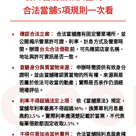
合法當舖5項規則一次看
確認合法立案：
合法當舖應有固定營業場所，並
公開揭示營業許可證、利率、計息方式及營業時
間。辦理
台北合法借款
前，可先確認店家名稱、
地址與許可資訊是否一致。
查驗身分與質當物來源：
申辦時需提供有效身分
證明，並由當舖確認質當物的所有權、來源與是
否屬於依法可收當的動產；實際是否承作仍須經
現場評估。
利率不得超過法定上限：
依《當舖業法》規定，
當舖年利率最高不得超過30%，換算單利月息最
高約2.5%。實際利率應清楚記載於當票，不代表
每筆借款都固定收取2.5%。
不得任意加收其他費用：
合法當舖除利息與倉棧