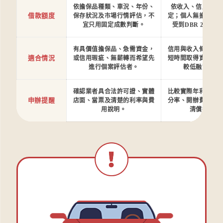
依擔保品種類、車況、年份、
依收入、信用與負
借款額度
保存狀況及市場行情評估，不
定；個人無擔保債
宜只用固定成數判斷。
受到DBR 22倍
有具價值擔保品、急需資金，
信用與收入條件穩
適合情況
或信用瑕疵、無薪轉而希望先
短時間取得資金，
進行個案評估者。
較低融資成本
確認業者具合法許可證、實體
比較實際年利率、
申辦提醒
店面、當票及清楚的利率與費
分率、開辦費、綁
用說明。
清償違約金