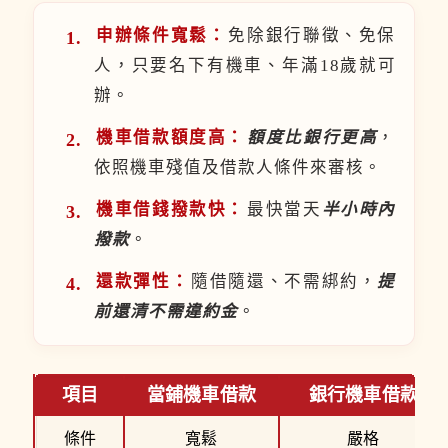
申辦條件寬鬆：
免除銀行聯徵、免保
人，只要名下有機車、年滿18歲就可
辦。
機車借款額度高：
額度比銀行更高
，
依照機車殘值及借款人條件來審核。
機車借錢撥款快：
最快當天
半小時內
撥款
。
還款彈性：
隨借隨還、不需綁約，
提
前還清不需違約金
。
項目
當鋪機車借款
銀行機車借款
條件
寬鬆
嚴格