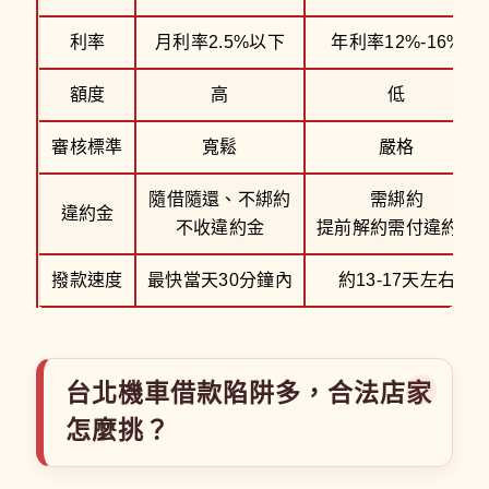
利率
月利率2.5%以下
年利率12%-16%
額度
高
低
審核標準
寬鬆
嚴格
隨借隨還、不綁約
需綁約
違約金
不收違約金
提前解約需付違約金
撥款速度
最快當天30分鐘內
約13-17天左右
台北機車借款陷阱多，合法店家
怎麼挑？