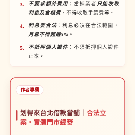
不要求額外費用
：當鋪業者
只能收取
利息及倉棧費
，不得收取手續費等。
利息要合法
：利息必須在合法範圍，
月息不得超過5%
。
不抵押個人證件
：不須抵押個人證件
正本。
作者專欄
划得來台北借款當舖｜
合法立
案・實體門市經營