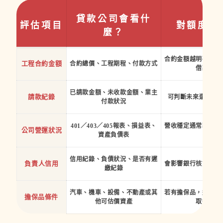
貸款公司會看什
評估項目
對額度的
麼？
合約金額越明確，越
工程合約金額
合約總價、工程期程、付款方式
借款額度
已請款金額、未收款金額、業主
請款紀錄
可判斷未來還款來
付款狀況
401／403／405報表、損益表、
營收穩定通常較容易
公司營運狀況
資產負債表
件
信用紀錄、負債狀況、是否有遲
負責人信用
會影響銀行核貸結果
繳紀錄
汽車、機車、設備、不動產或其
若有擔保品，通常較
擔保品條件
他可估價資產
取得資金