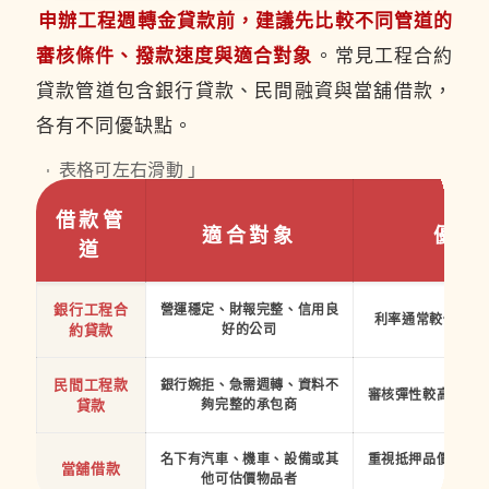
申辦工程週轉金貸款前，建議先比較不同管道的
審核條件、撥款速度與適合對象
。常見工程合約
貸款管道包含銀行貸款、民間融資與當舖借款，
各有不同優缺點。
「 表格可左右滑動 」
借款管
適合對象
優點
道
銀行工程合
營運穩定、財報完整、信用良
利率通常較低，制
約貸款
好的公司
民間工程款
銀行婉拒、急需週轉、資料不
審核彈性較高，撥
貸款
夠完整的承包商
名下有汽車、機車、設備或其
重視抵押品價值，
當舖借款
他可估價物品者
速