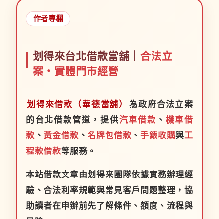
作者專欄
划得來台北借款當舖｜
合法立
案・實體門市經營
划得來借款（華德當舖）
為政府合法立案
的台北借款管道，提供
汽車借款
、
機車借
款
、
黃金借款
、
名牌包借款
、
手錶收購
與
工
程款借款
等服務。
本站借款文章由划得來團隊依據實務辦理經
驗、合法利率規範與常見客戶問題整理，協
助讀者在申辦前先了解條件、額度、流程與