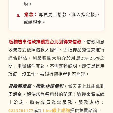
約。
撥款：
專員馬上撥款，匯入指定帳戶
或給現金。
板橋機車借款推薦找台北划得來借款
，借款利息
收費方式依照借款人條件、即抵押品殘值來進行
綜合評估，利息範圍大約介於月息2%~2.5%之
間，申辦條件寬鬆，不需薪轉證明，即使是信用
瑕疵、沒工作、被銀行婉拒者也可辦理。
貸款額度高、撥款快速便利
，當天馬上就能拿到
周轉金，解決您急需用錢的問題！歡迎來電或線
上洽詢，將有專員為您服務，服務專線：
0223701177
或加
Line線上諮詢
提供免費諮詢。