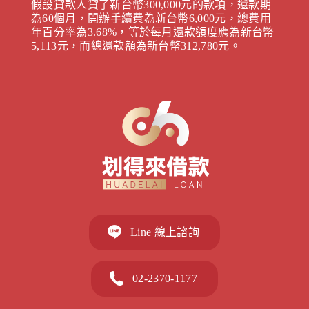
假設貸款人貸了新台幣300,000元的款項，還款期
為60個月，開辦手續費為新台幣6,000元，總費用
年百分率為3.68%，等於每月還款額度應為新台幣
5,113元，而總還款額為新台幣312,780元。
Line 線上諮詢
02-2370-1177