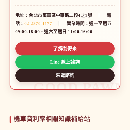
地址：台北市萬華區中華路二段4之1號 ｜ 電
話：
02-2370-1177
｜ 營業時間：週一至週五
09:00-18:00、週六至週日 11:00-16:00
了解划得來
Line 線上諮詢
來電諮詢
機車貸利率相關知識補給站