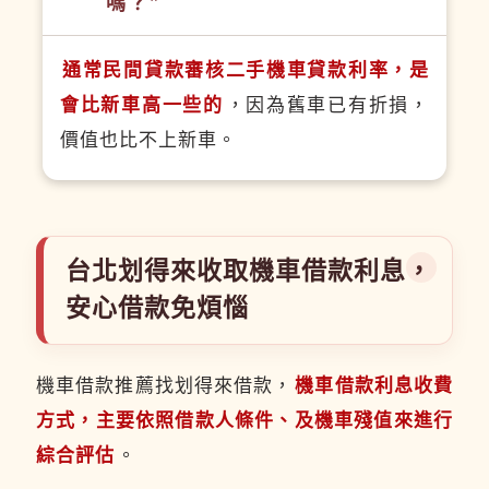
嗎？"
通常民間貸款審核二手機車貸款利率，是
會比新車高一些的
，因為舊車已有折損，
價值也比不上新車。
台北划得來收取機車借款利息，
安心借款免煩惱
機車借款推薦找划得來借款，
機車借款利息收費
方式，主要依照借款人條件、及機車殘值來進行
綜合評估
。