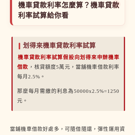
機車貸款利率怎麼算？機車貸款
利率試算給你看
划得來機車貸款利率試算
機車貸款利率試算假設向划得來申辦機車
借款
，核貸額度5萬元，當舖機車借款利率
每月2.5%。
那麼每月需繳的利息為50000x2.5%=1250
元。
當鋪機車借款好處多，可隨借隨還，彈性運用資