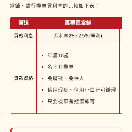
當鋪、銀行機車貸利率的比較如下表：
管道
萬華區當鋪
貸款利息
月利率2%~2.5%(單利)
年滿18歲
名下有機車
貸款資格
免聯徵、免保人
信用瑕疵、信用小白皆可辦理
只要機車有殘值即可