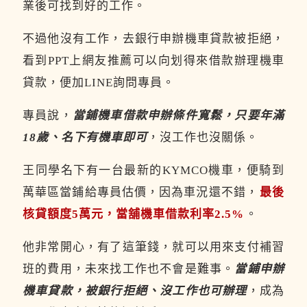
業後可找到好的工作。
不過他沒有工作，去銀行申辦機車貸款被拒絕，
看到PPT上網友推薦可以向划得來借款辦理機車
貸款，便加LINE詢問專員。
專員說，
當鋪機車借款申辦條件寬鬆，只要年滿
18歲、名下有機車即可
，沒工作也沒關係。
王同學名下有一台最新的KYMCO機車，便騎到
萬華區當鋪給專員估價，因為車況還不錯，
最後
核貸額度5萬元，當舖機車借款利率2.5%
。
他非常開心，有了這筆錢，就可以用來支付補習
班的費用，未來找工作也不會是難事。
當鋪申辦
機車貸款，被銀行拒絕、沒工作也可辦理
，成為