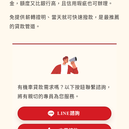
金，額度又比銀行高，且信用瑕疵也可辦理。
免提供薪轉證明、當天就可快速撥款，是最推薦
的貸款管道。
有機車貸款需求嗎？以下按鈕聯繫諮詢，
將有親切的專員為您服務。
LINE諮詢