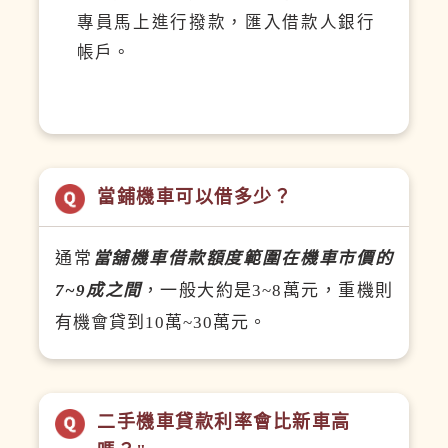
專員馬上進行撥款，匯入借款人銀行
帳戶。
當鋪機車可以借多少？
通常
當舖機車借款額度範圍在機車市價的
7~9成之間
，一般大約是3~8萬元，重機則
有機會貸到10萬~30萬元。
二手機車貸款利率會比新車高